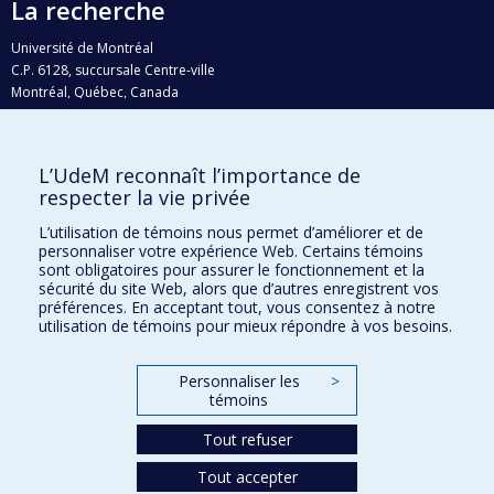
La recherche
Université de Montréal
C.P. 6128, succursale Centre-ville
Montréal, Québec, Canada
H3C 3J7
Courriel:
recherche@umontreal.ca
L’UdeM reconnaît l’importance de
Qui fait quoi?
respecter la vie privée
Nous trouver
L’utilisation de témoins nous permet d’améliorer et de
personnaliser votre expérience Web. Certains témoins
Plan du site
sont obligatoires pour assurer le fonctionnement et la
sécurité du site Web, alors que d’autres enregistrent vos
Accessibilité
préférences. En acceptant tout, vous consentez à notre
utilisation de témoins pour mieux répondre à vos besoins.
Personnaliser les
>
témoins
Tout refuser
Tout accepter