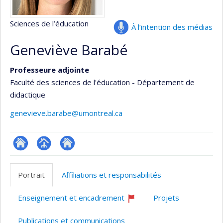
Sciences de l’éducation
À l’intention des médias
Geneviève Barabé
Professeure adjointe
Faculté des sciences de l'éducation - Département de
didactique
genevieve.barabe@umontreal.ca
ResearchGate
Page
Site
professionnelle
web
Portrait
Affiliations et responsabilités
(faculté,département,école)
de
l’unité
Enseignement et encadrement
Projets
de
Ce
professeur
recherche
Publications et communications