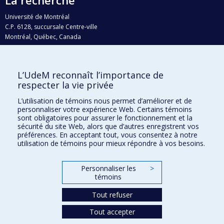
Université de Montréal
C.P. 6128, succursale Centre-ville
Montréal, Québec, Canada
H3C 3J7
Courriel:
recherche@umontreal.ca
L’UdeM reconnaît l’importance de
Qui fait quoi?
respecter la vie privée
Nous trouver
L’utilisation de témoins nous permet d’améliorer et de
personnaliser votre expérience Web. Certains témoins
Plan du site
sont obligatoires pour assurer le fonctionnement et la
sécurité du site Web, alors que d’autres enregistrent vos
Accessibilité
préférences. En acceptant tout, vous consentez à notre
utilisation de témoins pour mieux répondre à vos besoins.
Personnaliser les
>
témoins
Tout refuser
Tout accepter