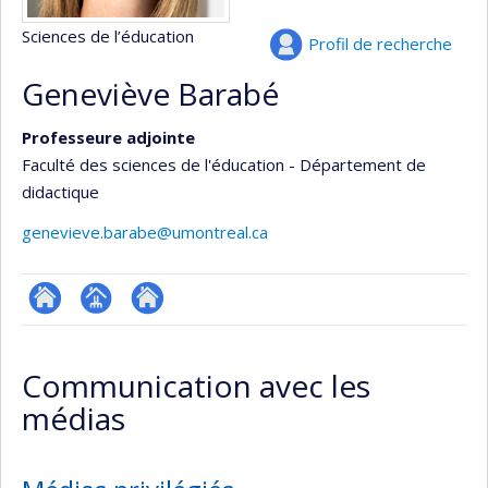
Sciences de l’éducation
Profil de recherche
Geneviève Barabé
Professeure adjointe
Faculté des sciences de l'éducation - Département de
didactique
genevieve.barabe@umontreal.ca
ResearchGate
Page
Site
professionnelle
web
Communication avec les
(faculté,département,école)
de
médias
l’unité
de
recherche