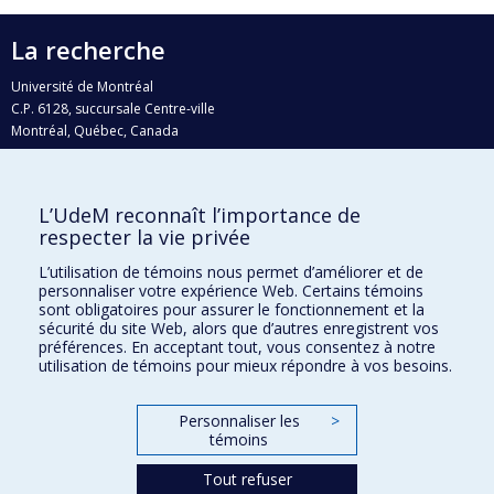
La recherche
Université de Montréal
C.P. 6128, succursale Centre-ville
Montréal, Québec, Canada
H3C 3J7
Courriel:
recherche@umontreal.ca
L’UdeM reconnaît l’importance de
Qui fait quoi?
respecter la vie privée
Nous trouver
L’utilisation de témoins nous permet d’améliorer et de
personnaliser votre expérience Web. Certains témoins
Plan du site
sont obligatoires pour assurer le fonctionnement et la
sécurité du site Web, alors que d’autres enregistrent vos
Accessibilité
préférences. En acceptant tout, vous consentez à notre
utilisation de témoins pour mieux répondre à vos besoins.
Personnaliser les
>
témoins
Tout refuser