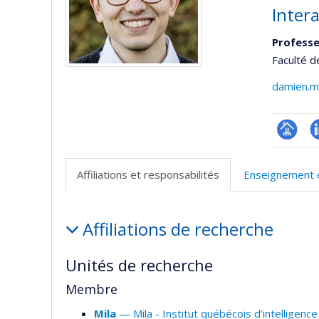
Inter
Professe
Faculté d
damien.m
Page
L
professi
Affiliations et responsabilités
Enseignement 
(faculté
Affiliations
Affiliations de recherche
et
responsabilités
Unités de recherche
Membre
Mila
— Mila - Institut québécois d'intelligence a