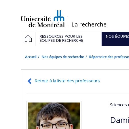
Passer
au
contenu
/
La recherche
Navigation
ACCUEIL
RESSOURCES POUR LES
NOS ÉQUIPE
principale
ÉQUIPES DE RECHERCHE
Accueil
Nos équipes de recherche
Répertoire des professe
Retour à la liste des professeurs
Sciences 
Dami