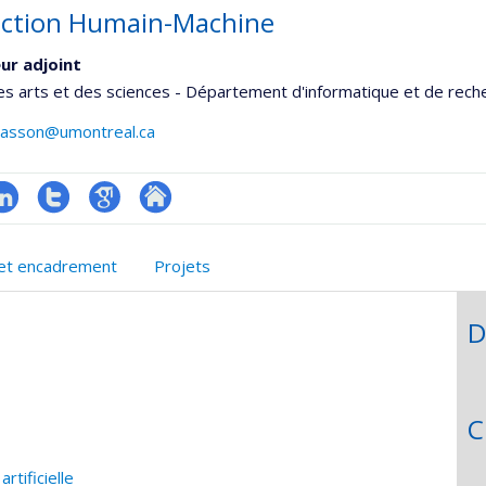
action Humain-Machine
ur adjoint
es arts et des sciences - Département d'informatique et de rech
asson@umontreal.ca
inkedIn
Compte
Google
Autre
onnelle
Twitter
Scholar
site
et encadrement
Projets
,département,école)
web
D
C
rtificielle