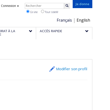
Rechercher
Je donne
Connexion
Rechercher
Ce site
Tout UdeM
Choix
Français
English
de
ORAT À LA
ACCÈS RAPIDE
la
E
langue
Modifier son profil