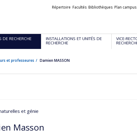
Liens
Répertoire
Facultés
Bibliothèques
Plan campus
externes
S DE RECHERCHE
INSTALLATIONS ET UNITÉS DE
VICE-RECT
RECHERCHE
RECHERCH
urs et professeures
Damien MASSON
naturelles et génie
en Masson