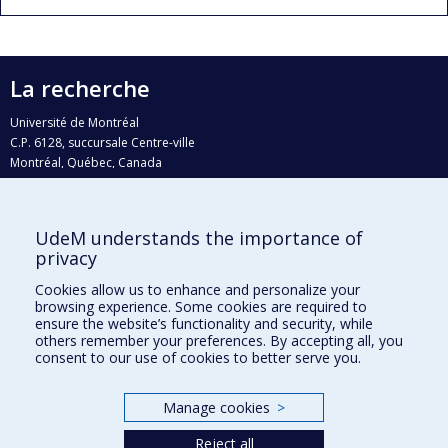
La recherche
Université de Montréal
C.P. 6128, succursale Centre-ville
Montréal, Québec, Canada
H3C 3J7
Courriel:
recherche@umontreal.ca
UdeM understands the importance of
Qui fait quoi?
privacy
Nous trouver
Cookies allow us to enhance and personalize your
browsing experience. Some cookies are required to
Plan du site
ensure the website’s functionality and security, while
others remember your preferences. By accepting all, you
Accessibilité
consent to our use of cookies to better serve you.
Manage cookies
>
Reject all