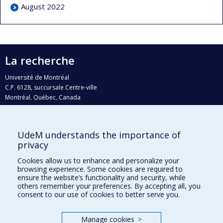
August 2022
La recherche
Université de Montréal
C.P. 6128, succursale Centre-ville
Montréal, Québec, Canada
H3C 3J7
Courriel:
recherche@umontreal.ca
UdeM understands the importance of
Qui fait quoi?
privacy
Nous trouver
Cookies allow us to enhance and personalize your
browsing experience. Some cookies are required to
Plan du site
ensure the website’s functionality and security, while
others remember your preferences. By accepting all, you
Accessibilité
consent to our use of cookies to better serve you.
Manage cookies
>