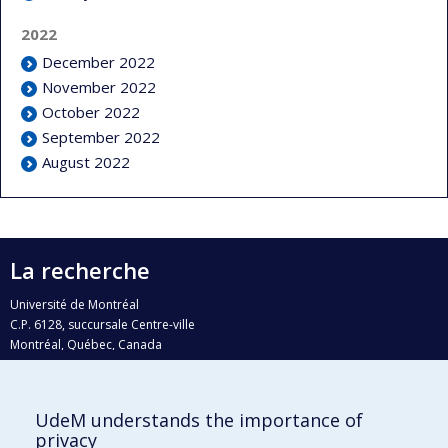
2022
December 2022
November 2022
October 2022
September 2022
August 2022
La recherche
Université de Montréal
C.P. 6128, succursale Centre-ville
Montréal, Québec, Canada
H3C 3J7
Courriel:
recherche@umontreal.ca
UdeM understands the importance of
Qui fait quoi?
privacy