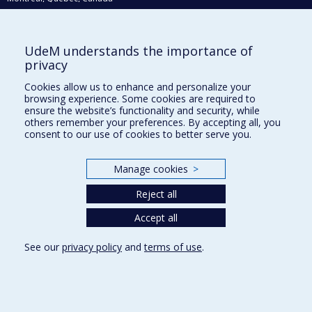
H3C 3J7
Courriel:
recherche@umontreal.ca
UdeM understands the importance of
Qui fait quoi?
privacy
Nous trouver
Cookies allow us to enhance and personalize your
browsing experience. Some cookies are required to
Plan du site
ensure the website’s functionality and security, while
others remember your preferences. By accepting all, you
Accessibilité
consent to our use of cookies to better serve you.
Manage cookies
>
Reject all
Accept all
See our
privacy policy
and
terms of use
.
Privacy
Terms of use
Cookie Settings
Université de