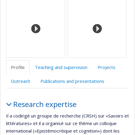
Media
professionnelle
site
site
site
(faculté,département,école)
web
web
web
Profile
Teaching and supervision
Projects
Outreach
Publications and presentations
Profile
Research expertise
Il a codirigé un groupe de recherche (CRSH) sur «Savoirs et
littératures» et il a organisé sur ce thème un colloque
international («Epistémocritique et cognition») dont les