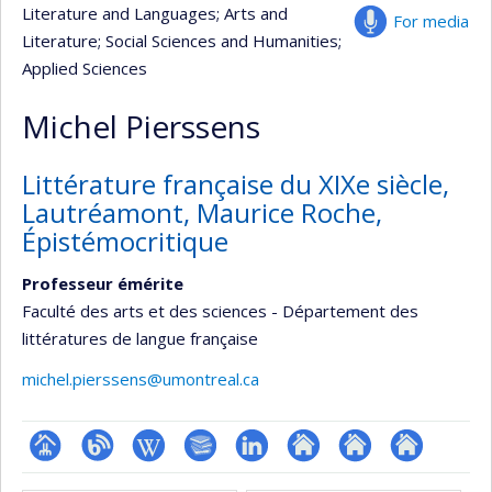
Literature and Languages
; Arts and
For media
Literature
; Social Sciences and Humanities
;
Applied Sciences
Michel Pierssens
Littérature française du XIXe siècle,
Lautréamont, Maurice Roche,
Épistémocritique
Professeur émérite
Faculté des arts et des sciences - Département des
littératures de langue française
michel.pierssens@umontreal.ca
Page
Blogue
Wiki
Bibliographie
LinkedIn
Autre
Autre
Autre