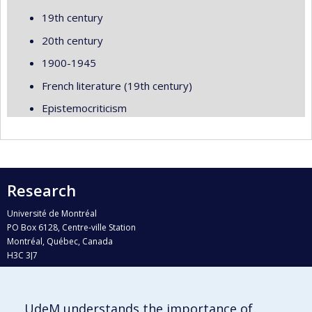
19th century
20th century
1900-1945
French literature (19th century)
Epistemocriticism
Research
Université de Montréal
PO Box 6128, Centre-ville Station
Montréal, Québec, Canada
H3C 3J7
Phone : 514 343-6111, #38492
E-mail :
recherche@umontreal.ca
UdeM understands the importance of