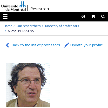
Passer
/
Research
au
contenu
Langues
Liens 
R
Menu
Home
Our researchers
Directory of professors
Michel PIERSSENS
Back to the list of professors
Update your profile