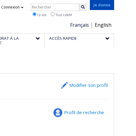
Rechercher
Je donne
Connexion
Rechercher
Ce site
Tout UdeM
Choix
Français
English
de
ORAT À LA
ACCÈS RAPIDE
la
E
langue
Modifier son profil
Profil de recherche