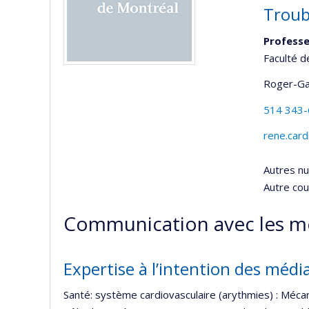
Troub
Professe
Faculté 
Roger-Ga
514 343
rene.card
Autres n
Autre cour
Communication avec les m
Expertise à l’intention des médi
Santé: système cardiovasculaire (arythmies) : Mécan