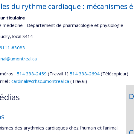
les du rythme cardiaque : mécanismes é
ur titulaire
de médecine - Département de pharmacologie et physiologie
udry
, local S414
-6111 #3083
inal@umontreal.ca
uméros :
514 338-2459
(Travail 1)
514 338-2694
(Télécopieur)
riel :
cardinal@crhsc.umontreal.ca
(Travail)
édias
D
as
ismes des arythmies cardiaques chez l'humain et l'animal.
C