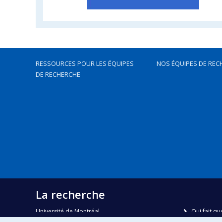
RESSOURCES POUR LES ÉQUIPES
NOS ÉQUIPES DE REC
DE RECHERCHE
La recherche
Université de Montréal
Qui fait qu
C.P. 6128, succursale Centre-ville