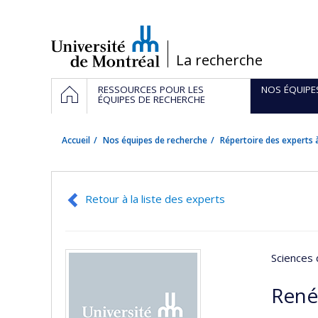
Passer
au
contenu
/
La recherche
Navigation
ACCUEIL
RESSOURCES POUR LES
NOS ÉQUIPE
principale
ÉQUIPES DE RECHERCHE
Accueil
Nos équipes de recherche
Répertoire des experts à
Retour à la liste des experts
Sciences 
René