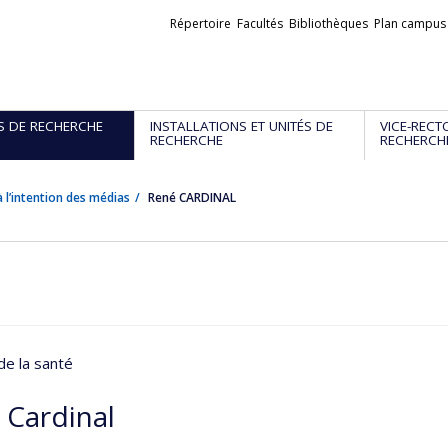
Liens
Répertoire
Facultés
Bibliothèques
Plan campus
externes
S DE RECHERCHE
INSTALLATIONS ET UNITÉS DE
VICE-RECT
RECHERCHE
RECHERCH
 l’intention des médias
René CARDINAL
de la santé
 Cardinal