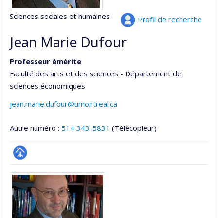
Sciences sociales et humaines
Profil de recherche
Jean Marie Dufour
Professeur émérite
Faculté des arts et des sciences - Département de
sciences économiques
jean.marie.dufour@umontreal.ca
Autre numéro :
514 343-5831
(Télécopieur)
Page
Médias
professionnelle
(faculté,département,école)