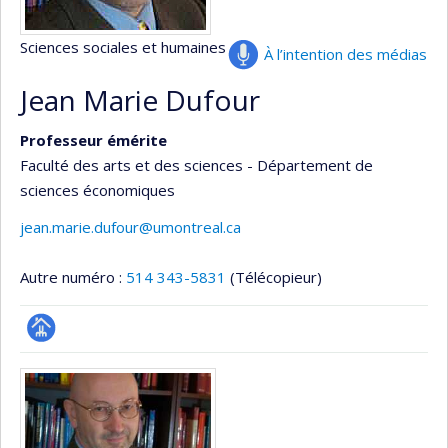
Sciences sociales et humaines
À l’intention des médias
Jean Marie Dufour
Professeur émérite
Faculté des arts et des sciences - Département de
sciences économiques
jean.marie.dufour@umontreal.ca
Autre numéro :
514 343-5831
(Télécopieur)
Page
Médias
professionnelle
(faculté,département,école)