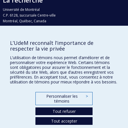
Université de Montréal
C.P. 6128, succursale Centre-ville
Montréal, Québec, Canada
H3C 3J7
Courriel:
recherche@umontreal.ca
L’UdeM reconnaît l’importance de
Qui fait quoi?
respecter la vie privée
Nous trouver
L’utilisation de témoins nous permet d’améliorer et de
personnaliser votre expérience Web. Certains témoins
Plan du site
sont obligatoires pour assurer le fonctionnement et la
sécurité du site Web, alors que d’autres enregistrent vos
Accessibilité
préférences. En acceptant tout, vous consentez à notre
utilisation de témoins pour mieux répondre à vos besoins.
Personnaliser les
>
témoins
Tout refuser
Tout accepter