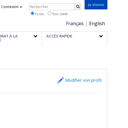
Rechercher
Je donne
Connexion
Rechercher
Ce site
Tout UdeM
Choix
Français
English
de
ORAT À LA
ACCÈS RAPIDE
la
E
langue
Modifier son profil