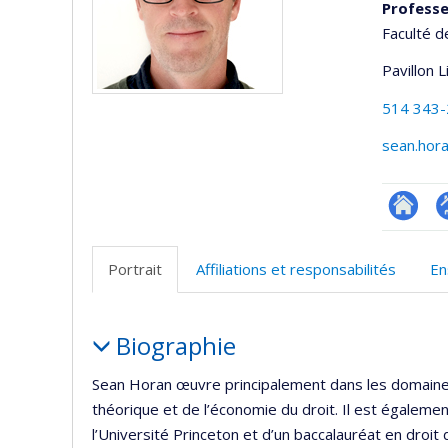
Profess
Faculté d
Pavillon 
514 343
sean.hor
Researc
P
p
Portrait
Affiliations et responsabilités
En
(
Portrait
Biographie
Sean Horan œuvre principalement dans les domaines
théorique et de l’économie du droit. Il est égalem
l’Université Princeton et d’un baccalauréat en droit