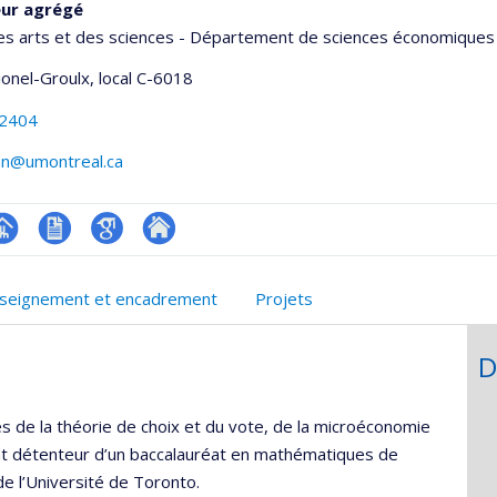
eur agrégé
es arts et des sciences - Département de sciences économiques
Lionel-Groulx
, local C-6018
-2404
an@umontreal.ca
hGate
age
CV
Google
Autre
rofessionnelle
en
Scholar
site
seignement et encadrement
Projets
faculté,département,école)
anglais
web
D
 de la théorie de choix et du vote, de la microéconomie
ent détenteur d’un baccalauréat en mathématiques de
 de l’Université de Toronto.