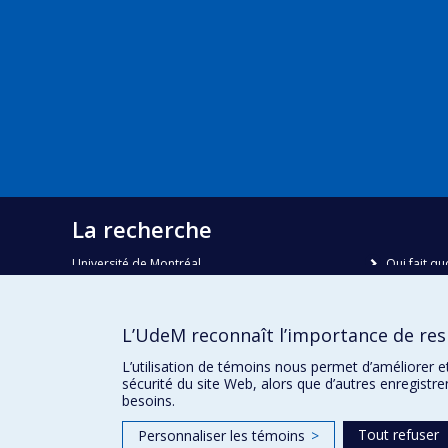
La recherche
Université de Montréal
Qui fait qu
C.P. 6128, succursale Centre-ville
Nous trou
Montréal, Québec, Canada
H3C 3J7
Plan du sit
L’UdeM reconnaît l’importance de resp
Accessibili
Courriel:
recherche@umontreal.ca
L’utilisation de témoins nous permet d’améliorer e
sécurité du site Web, alors que d’autres enregistr
besoins.
Tout refuser
Personnaliser les témoins
>