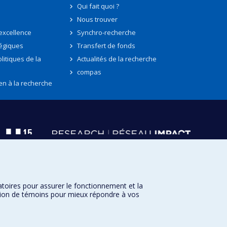
Qui fait quoi ?
Nous trouver
'excellence
Synchro-recherche
tégiques
Transfert de fonds
litiques de la
Actualités de la recherche
compas
en à la recherche
atoires pour assurer le fonctionnement et la
sation de témoins pour mieux répondre à vos