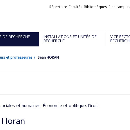
Liens
Répertoire
Facultés
Bibliothèques
Plan campus
externes
S DE RECHERCHE
INSTALLATIONS ET UNITÉS DE
VICE-RECT
RECHERCHE
RECHERCH
urs et professeures
Sean HORAN
sociales et humaines
; Économie et politique
; Droit
 Horan