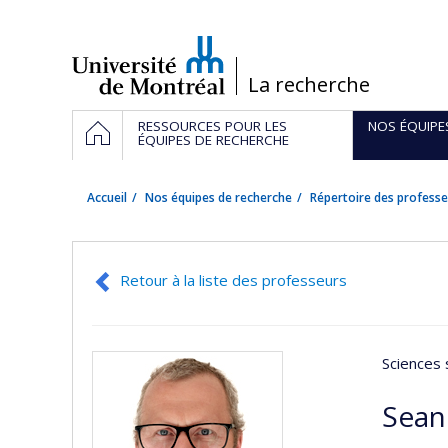
Passer
au
contenu
/
La recherche
Navigation
ACCUEIL
RESSOURCES POUR LES
NOS ÉQUIPE
principale
ÉQUIPES DE RECHERCHE
Accueil
Nos équipes de recherche
Répertoire des professe
Retour à la liste des professeurs
Sciences 
Sean