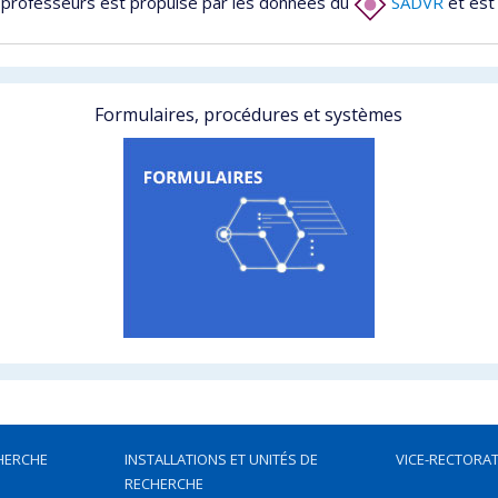
 professeurs est propulsé par les données du
SADVR
et est
Formulaires, procédures et systèmes
HERCHE
INSTALLATIONS ET UNITÉS DE
VICE-RECTORAT
RECHERCHE