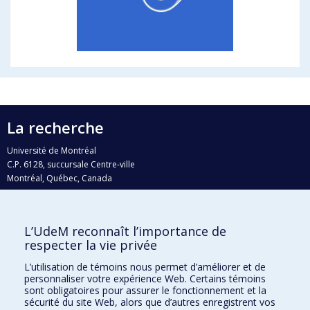
La recherche
Université de Montréal
C.P. 6128, succursale Centre-ville
Montréal, Québec, Canada
H3C 3J7
Courriel:
recherche@umontreal.ca
L’UdeM reconnaît l’importance de
Qui fait quoi?
respecter la vie privée
Nous trouver
L’utilisation de témoins nous permet d’améliorer et de
personnaliser votre expérience Web. Certains témoins
Plan du site
sont obligatoires pour assurer le fonctionnement et la
sécurité du site Web, alors que d’autres enregistrent vos
Accessibilité