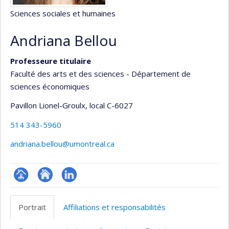
Sciences sociales et humaines
Andriana Bellou
Professeure titulaire
Faculté des arts et des sciences - Département de
sciences économiques
Pavillon Lionel-Groulx
, local C-6027
514 343-5960
andriana.bellou@umontreal.ca
Page
Site
LinkedIn
professionnelle
web
Portrait
Affiliations et responsabilités
(faculté,département,école)
de
l’unité