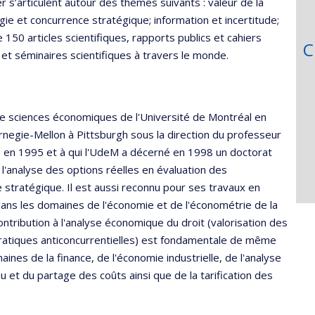
 s’articulent autour des thèmes suivants : valeur de la
logie et concurrence stratégique; information et incertitude;
de 150 articles scientifiques, rapports publics et cahiers
C
 et séminaires scientifiques à travers le monde.
e sciences économiques de l'Université de Montréal en
arnegie-Mellon à Pittsburgh sous la direction du professeur
ie en 1995 et à qui l'UdeM a décerné en 1998 un doctorat
l'analyse des options réelles en évaluation des
stratégique. Il est aussi reconnu pour ses travaux en
dans les domaines de l'économie et de l'économétrie de la
ontribution à l'analyse économique du droit (valorisation des
pratiques anticoncurrentielles) est fondamentale de même
nes de la finance, de l'économie industrielle, de l'analyse
 et du partage des coûts ainsi que de la tarification des