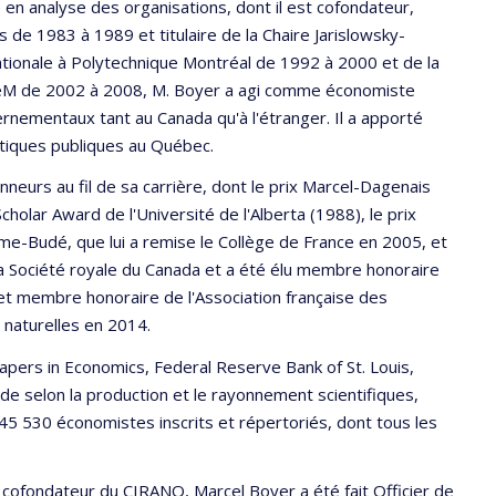
 en analyse des organisations, dont il est cofondateur,
e 1983 à 1989 et titulaire de la Chaire Jarislowsky-
ionale à Polytechnique Montréal de 1992 à 2000 et de la
UdeM de 2002 à 2008, M. Boyer a agi comme économiste
nementaux tant au Canada qu'à l'étranger. Il a apporté
litiques publiques au Québec.
nneurs au fil de sa carrière, dont le prix Marcel-Dagenais
olar Award de l'Université de l'Alberta (1988), le prix
aume-Budé, que lui a remise le Collège de France en 2005, et
la Société royale du Canada et a été élu membre honoraire
et membre honoraire de l'Association française des
naturelles en 2014.
pers in Economics, Federal Reserve Bank of St. Louis,
 selon la production et le rayonnement scientifiques,
45 530 économistes inscrits et répertoriés, dont tous les
 cofondateur du CIRANO, Marcel Boyer a été fait Officier de