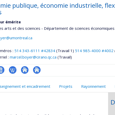
ie publique, économie industrielle, flexi
s
ur émérite
es arts et des sciences - Département de sciences économiques
oyer@umontreal.ca
uméros :
514 343-6111 #42834
(Travail 1)
514 985-4000 #4002
riel :
marcel.boyer@cirano.qc.ca
(Travail)
V
Wiki
Autre
Autre
onnelle
site
site
seignement et encadrement
Projets
Rayonnement
,département,école)
web
web
D