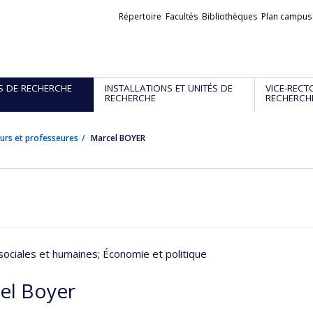
Liens
Répertoire
Facultés
Bibliothèques
Plan campus
externes
S DE RECHERCHE
INSTALLATIONS ET UNITÉS DE
VICE-RECT
RECHERCHE
RECHERCH
urs et professeures
Marcel BOYER
sociales et humaines
; Économie et politique
el Boyer