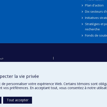
Plan d'action
Dix secteurs d
Initiatives stra
Stratégies et po
recherche
Fonds de souti
oi?
ver
e
ecter la vie privée
té
t de personnaliser votre expérience Web. Certains témoins sont oblig
ent vos préférences. En acceptant tout, vous consentez à notre utili
Tout accepter