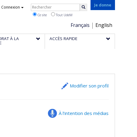
Rechercher
Je donne
Connexion
Rechercher
Ce site
Tout UdeM
Choix
Français
English
de
ORAT À LA
ACCÈS RAPIDE
la
E
langue
Modifier son profil
À l’intention des médias