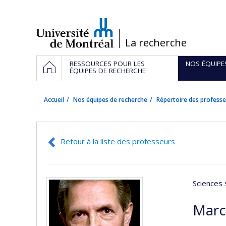
Passer
au
contenu
/
La recherche
Navigation
ACCUEIL
RESSOURCES POUR LES
NOS ÉQUIPE
principale
ÉQUIPES DE RECHERCHE
Accueil
Nos équipes de recherche
Répertoire des professe
Retour à la liste des professeurs
Sciences 
Marc