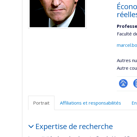
Économ
réelle
Professe
Faculté d
marcel.b
Autres n
Autre cour
Page
C
professi
Portrait
Affiliations et responsabilités
En
(faculté
Portrait
Expertise de recherche