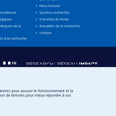
Nous trouver
'excellence
Synchro-recherche
tégiques
Transfert de fonds
litiques de la
Actualités de la recherche
compas
en à la recherche
atoires pour assurer le fonctionnement et la
sation de témoins pour mieux répondre à vos