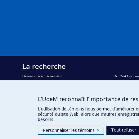
La recherche
Université de Montréal
Qui fait qu
C.P. 6128, succursale Centre-ville
Nous trou
Montréal, Québec, Canada
H3C 3J7
Plan du sit
L’UdeM reconnaît l’importance de resp
Accessibili
Courriel:
recherche@umontreal.ca
L’utilisation de témoins nous permet d’améliorer e
sécurité du site Web, alors que d’autres enregistr
besoins.
Tout refuser
Personnaliser les témoins
>