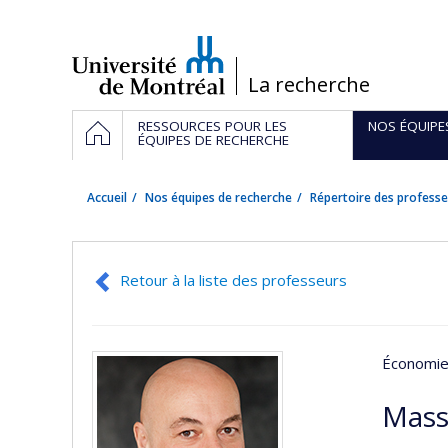
Passer
au
contenu
/
La recherche
Navigation
ACCUEIL
RESSOURCES POUR LES
NOS ÉQUIPE
principale
ÉQUIPES DE RECHERCHE
Accueil
Nos équipes de recherche
Répertoire des professe
Retour à la liste des professeurs
Économie 
Mass