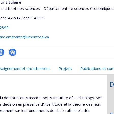
ur titulaire
es arts et des sciences - Département de sciences économiques
Lionel-Groulx
, local C-6039
-2395
iano.amarante@umontreal.ca
V
Autre
onnelle
site
seignement et encadrement
Projets
Publications et co
,département,école)
web
D
u doctorat du Massachusetts Institute of Technology. Ses
 décision en présence d'incertitude et la théorie des jeux
ulièrement sur les fondements de choix rationnels des