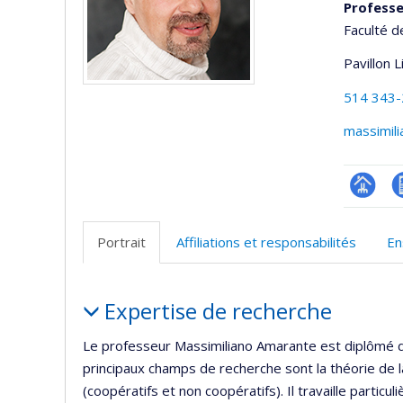
Professe
Faculté d
Pavillon 
514 343
massimil
Page
C
professi
Portrait
Affiliations et responsabilités
En
(faculté
Portrait
Expertise de recherche
Le professeur Massimiliano Amarante est diplômé d
principaux champs de recherche sont la théorie de la
(coopératifs et non coopératifs). Il travaille partic