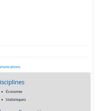
mmunications
isciplines
Économie
Statistiques