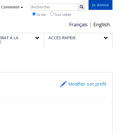
Rechercher
Je donne
Connexion
Rechercher
Ce site
Tout UdeM
Choix
Français
English
de
ORAT À LA
ACCÈS RAPIDE
la
E
langue
Modifier son profil