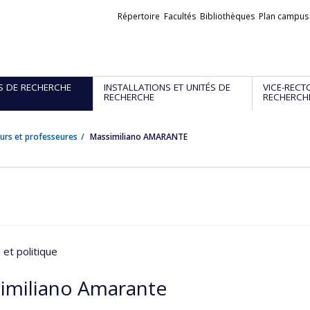
Liens
Répertoire
Facultés
Bibliothèques
Plan campus
externes
S DE RECHERCHE
INSTALLATIONS ET UNITÉS DE
VICE-RECT
RECHERCHE
RECHERCH
urs et professeures
Massimiliano AMARANTE
et politique
imiliano Amarante