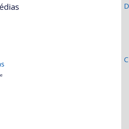
édias
D
C
as
ie