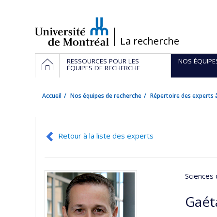
Passer
au
contenu
/
La recherche
Navigation
ACCUEIL
RESSOURCES POUR LES
NOS ÉQUIPE
principale
ÉQUIPES DE RECHERCHE
Accueil
Nos équipes de recherche
Répertoire des experts à
Retour à la liste des experts
Sciences 
Gaét