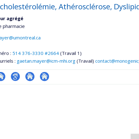
cholestérolémie, Athérosclérose, Dyslip
eur agrégé
e pharmacie
ayer@umontreal.ca
méro :
514 376-3330 #2664
(Travail 1)
urriels :
gaetan.mayer@icm-mhi.org
(Travail)
contact@monogeni
te
Google
Autre
Autre
onnelle
eb
Scholar
site
site
,département,école)
e
web
web
unité
e
echerche