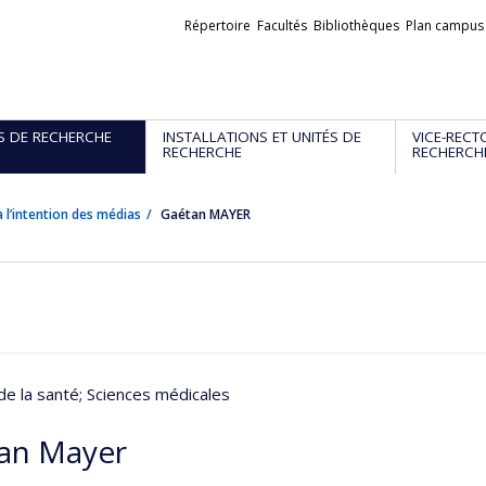
Liens
Répertoire
Facultés
Bibliothèques
Plan campus
externes
S DE RECHERCHE
INSTALLATIONS ET UNITÉS DE
VICE-RECT
RECHERCHE
RECHERCH
 l’intention des médias
Gaétan MAYER
de la santé
; Sciences médicales
an Mayer