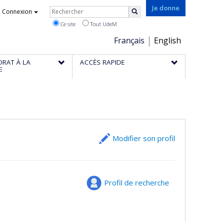
Rechercher
Je donne
Connexion
Rechercher
Ce site
Tout UdeM
Choix
Français
English
de
ORAT À LA
ACCÈS RAPIDE
la
E
langue
Modifier son profil
Profil de recherche