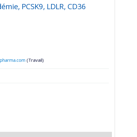
idémie, PCSK9, LDLR, CD36
cpharma.com
(Travail)