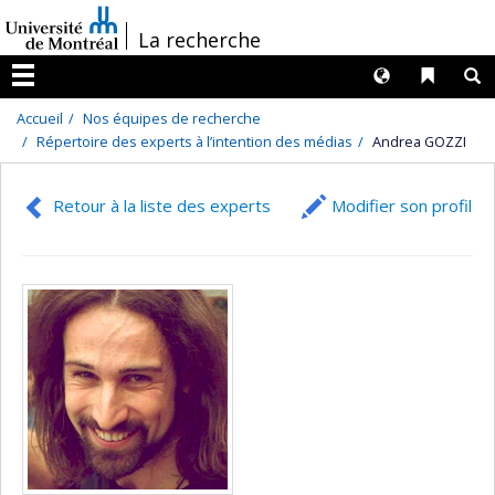
Passer
/
La recherche
au
contenu
Langues
Liens 
R
Menu
Accueil
Nos équipes de recherche
Répertoire des experts à l’intention des médias
Andrea GOZZI
Retour à la liste des experts
Modifier son profil