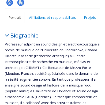
Page
Site
professionnelle
web
Portrait
Affiliations et responsabilités
Projets
(faculté,département,école)
de
l’unité
Portrait
de
Biographie
recherche
Professeur adjoint en sound design et électroacoustique à
l’école de musique de l’Université de Sherbrooke, Canada.
Directeur associé (recherche artistique) au Centre
interdisciplinaire de recherche en musique, médias et
technologie (CIRMMT). Co-fondateur de Mezzo Forte
(Meudon, France), société spécialisée dans le domaine de
la réalité augmentée sonore. En tant que professeur, il a
enseigné sound design et histoire de la musique rock
(popular music) à l'Université de Florence et sound design
à l'académie LABA (Florence). En tant que compositeur et
musicien, il a collaboré avec des artistes italiens et