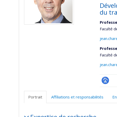
Dével
du tra
Professe
Faculté d
jean.cha
Professe
Faculté d
jean.cha
Page
professi
Portrait
Affiliations et responsabilités
En
(faculté
Portrait
Expertise de recherche