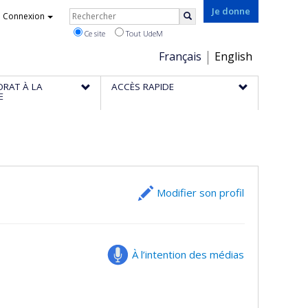
Rechercher
Je donne
Connexion
Rechercher
Ce site
Tout UdeM
Choix
Français
English
de
ORAT À LA
ACCÈS RAPIDE
la
E
langue
Modifier son profil
À l’intention des médias