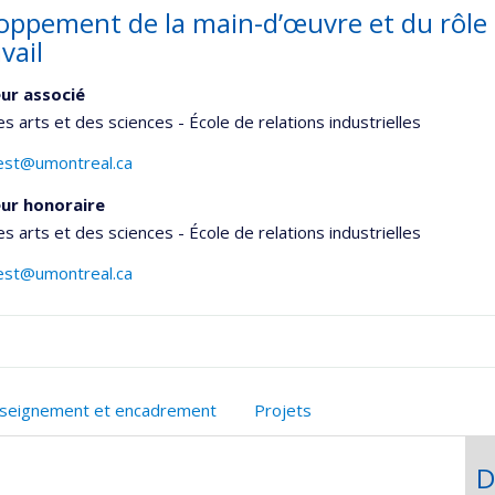
oppement de la main-d’œuvre et du rôle 
vail
ur associé
es arts et des sciences - École de relations industrielles
rest@umontreal.ca
ur honoraire
es arts et des sciences - École de relations industrielles
rest@umontreal.ca
onnelle
seignement et encadrement
Projets
,département,école)
D