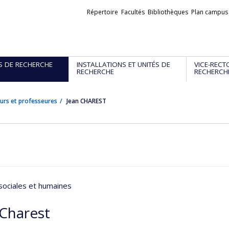
Liens
Répertoire
Facultés
Bibliothèques
Plan campus
externes
S DE RECHERCHE
INSTALLATIONS ET UNITÉS DE
VICE-RECT
RECHERCHE
RECHERCH
urs et professeures
Jean CHAREST
sociales et humaines
 Charest