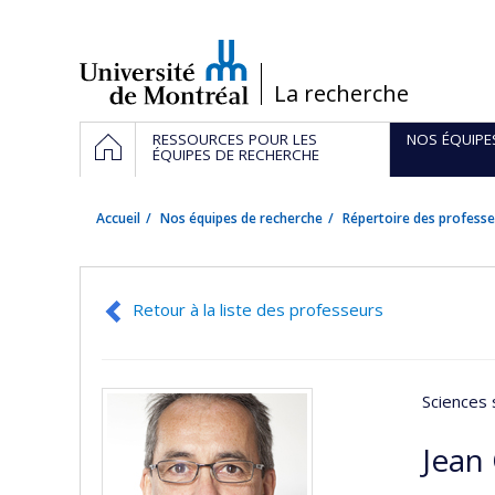
Passer
au
contenu
/
La recherche
Navigation
ACCUEIL
RESSOURCES POUR LES
NOS ÉQUIPE
principale
ÉQUIPES DE RECHERCHE
Accueil
Nos équipes de recherche
Répertoire des professe
Retour à la liste des professeurs
Sciences 
Jean