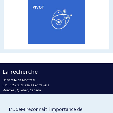
La recherche
Université de Montréal
C.P. 6128, succursale Centre-ville
Montréal, Québec, Canada
H3C 3J7
Courriel:
recherche@umontreal.ca
L’UdeM reconnaît l’importance de