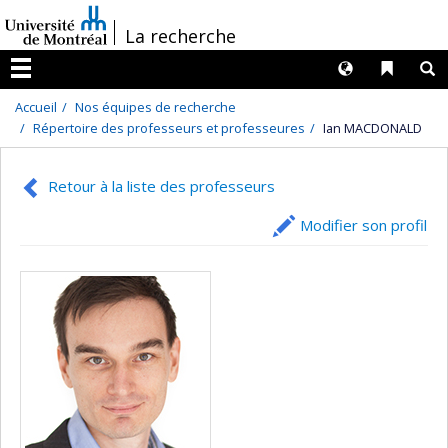
Passer
/
La recherche
au
contenu
Langues
Liens 
R
Menu
Accueil
Nos équipes de recherche
Répertoire des professeurs et professeures
Ian MACDONALD
Retour à la liste des professeurs
Modifier son profil