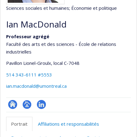
Sciences sociales et humaines
; Économie et politique
Ian MacDonald
Professeur agrégé
Faculté des arts et des sciences - École de relations
industrielles
Pavillon Lionel-Groulx
, local C-7048
514 343-6111 #5553
ian.macdonald@umontreal.ca
ResearchGate
Page
LinkedIn
professionnelle
Portrait
Affiliations et responsabilités
(faculté,département,école)