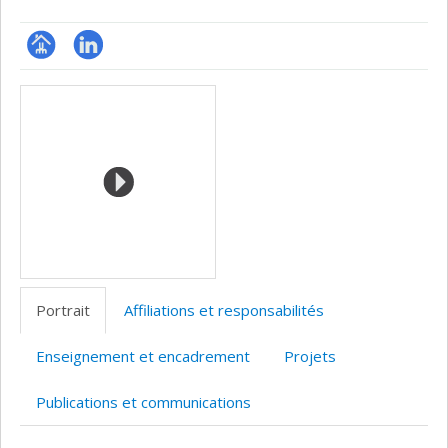
Page
LinkedIn
Médias
professionnelle
(faculté,département,école)
Portrait
Affiliations et responsabilités
Enseignement et encadrement
Projets
Publications et communications