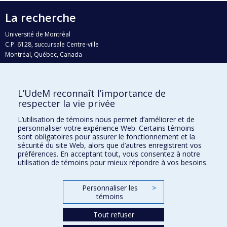
La recherche
Université de Montréal
C.P. 6128, succursale Centre-ville
Montréal, Québec, Canada
H3C 3J7
Courriel:
recherche@umontreal.ca
L’UdeM reconnaît l’importance de
Qui fait quoi?
respecter la vie privée
Nous trouver
L’utilisation de témoins nous permet d’améliorer et de
personnaliser votre expérience Web. Certains témoins
Plan du site
sont obligatoires pour assurer le fonctionnement et la
sécurité du site Web, alors que d’autres enregistrent vos
Accessibilité
préférences. En acceptant tout, vous consentez à notre
utilisation de témoins pour mieux répondre à vos besoins.
Personnaliser les
>
témoins
Tout refuser