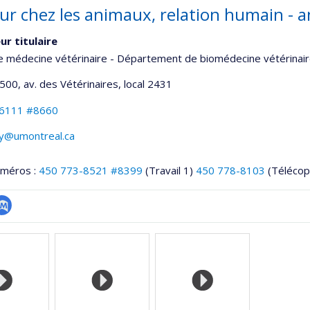
ur chez les animaux, relation humain - a
ur titulaire
e médecine vétérinaire - Département de biomédecine vétérinai
1500, av. des Vétérinaires
, local 2431
-6111 #8660
cy@umontreal.ca
uméros :
450 773-8521 #8399
(Travail 1)
450 778-8103
(Télécop
ubMed
onnelle
,département,école)