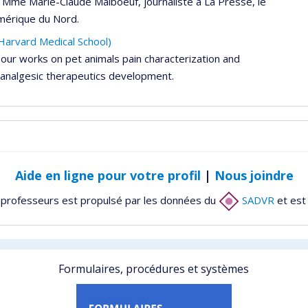
ar Mme Marie-Claude Malboeuf, journaliste à La Presse, le
Amérique du Nord.
Harvard Medical School)
l our works on pet animals pain characterization and
r analgesic therapeutics development.
Aide en ligne pour votre profil
|
Nous joindre
 professeurs est propulsé par les données du
SADVR
et est
Formulaires, procédures et systèmes