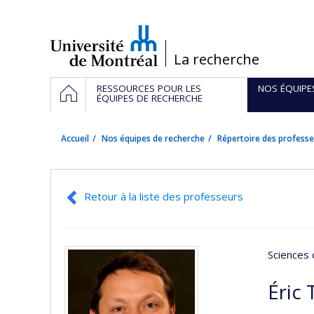
Passer
au
contenu
/
La recherche
Navigation
ACCUEIL
RESSOURCES POUR LES
NOS ÉQUIPE
principale
ÉQUIPES DE RECHERCHE
Accueil
Nos équipes de recherche
Répertoire des professe
Retour à la liste des professeurs
Sciences 
Éric