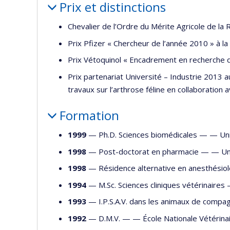
Prix et distinctions
Chevalier de l’Ordre du Mérite Agricole de la
Prix Pfizer « Chercheur de l’année 2010 » à l
Prix Vétoquinol « Encadrement en recherche d
Prix partenariat Université – Industrie 2013
travaux sur l’arthrose féline en collaboration 
Formation
1999
— Ph.D. Sciences biomédicales — —
Un
1998
— Post-doctorat en pharmacie — —
Un
1998
— Résidence alternative en anesthési
1994
— M.Sc. Sciences cliniques vétérinaire
1993
— I.P.S.A.V. dans les animaux de comp
1992
— D.M.V. — —
École Nationale Vétérina