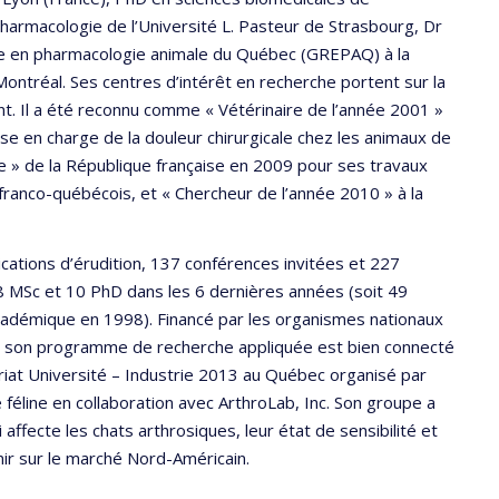
pharmacologie de l’Université L. Pasteur de Strasbourg, Dr
he en pharmacologie animale du Québec (GREPAQ) à la
Montréal. Ses centres d’intérêt en recherche portent sur la
t. Il a été reconnu comme « Vétérinaire de l’année 2001 »
ise en charge de la douleur chirurgicale chez les animaux de
le » de la République française en 2009 pour ses travaux
franco-québécois, et « Chercheur de l’année 2010 » à la
ications d’érudition, 137 conférences invitées et 227
18 MSc et 10 PhD dans les 6 dernières années (soit 49
cadémique en 1998). Financé par les organismes nationaux
), son programme de recherche appliquée est bien connecté
enariat Université – Industrie 2013 au Québec organisé par
 féline en collaboration avec ArthroLab, Inc. Son groupe a
i affecte les chats arthrosiques, leur état de sensibilité et
nir sur le marché Nord-Américain.