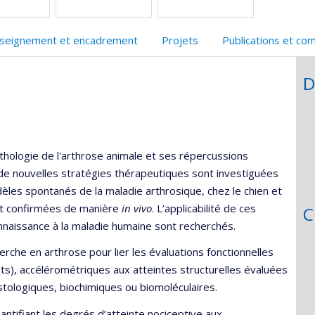
seignement et encadrement
Projets
Publications et co
D
hologie de l'arthrose animale et ses répercussions
 de nouvelles stratégies thérapeutiques sont investiguées
dèles spontanés de la maladie arthrosique, chez le chien et
ont confirmées de manière
in vivo
. L’applicabilité de ces
C
nnaissance à la maladie humaine sont recherchés.
erche en arthrose pour lier les évaluations fonctionnelles
ts), accélérométriques aux atteintes structurelles évaluées
stologiques, biochimiques ou biomoléculaires.
tifiant les degrés d’atteinte nociceptive aux