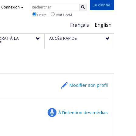
Rechercher
Je donne
Connexion
Rechercher
Ce site
Tout UdeM
Choix
Français
English
de
ORAT À LA
ACCÈS RAPIDE
la
E
langue
Modifier son profil
À l’intention des médias