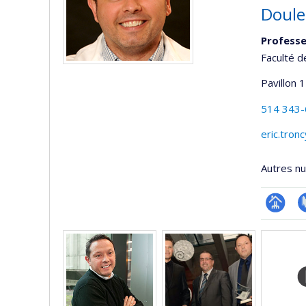
Doule
Professe
Faculté d
Pavillon 
514 343
eric.tron
Autres n
Page
P
Médias
professi
(faculté