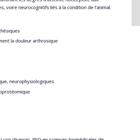
ire neurocognitifs liés à la condition de l’animal.
thésiques
ment la douleur arthrosique
tique, neurophysiologiques
roprotéomique
e Lyon (France), PhD en sciences biomédicales de