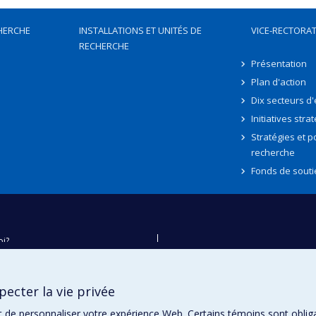
HERCHE
INSTALLATIONS ET UNITÉS DE
VICE-RECTORAT
RECHERCHE
Présentation
Plan d'action
Dix secteurs d
Initiatives stra
Stratégies et po
recherche
Fonds de souti
oi?
ver
e
ecter la vie privée
té
t de personnaliser votre expérience Web. Certains témoins sont oblig