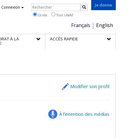
Rechercher
Je donne
Connexion
Rechercher
Ce site
Tout UdeM
Choix
Français
English
de
ORAT À LA
ACCÈS RAPIDE
la
E
langue
Modifier son profil
À l’intention des médias