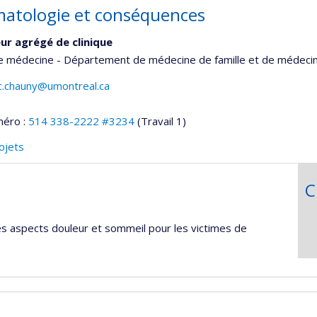
atologie et conséquences
ur agrégé de clinique
de médecine - Département de médecine de famille et de médeci
c.chauny@umontreal.ca
méro :
514 338-2222 #3234
(Travail 1)
ojets
C
es aspects douleur et sommeil pour les victimes de