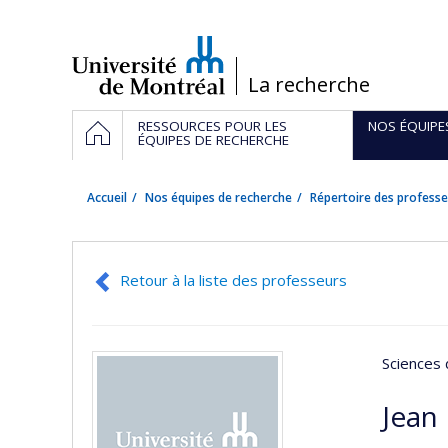
Passer
au
contenu
/
La recherche
Navigation
ACCUEIL
RESSOURCES POUR LES
NOS ÉQUIPE
principale
ÉQUIPES DE RECHERCHE
Accueil
Nos équipes de recherche
Répertoire des professe
Retour à la liste des professeurs
Sciences 
Jean