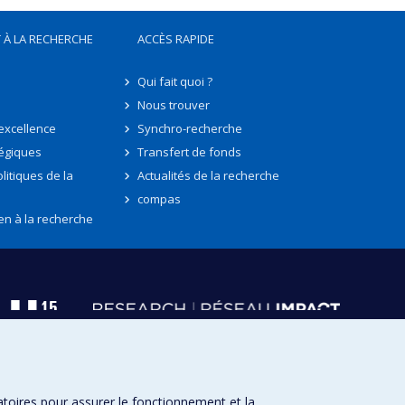
 À LA RECHERCHE
ACCÈS RAPIDE
Qui fait quoi ?
Nous trouver
'excellence
Synchro-recherche
tégiques
Transfert de fonds
litiques de la
Actualités de la recherche
compas
en à la recherche
atoires pour assurer le fonctionnement et la