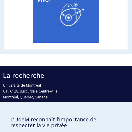
La recherche
Université de Montréal
C.P. 6128, succursale Centre-ville
Montréal, Québec, Canada
H3C 3J7
Courriel:
recherche@umontreal.ca
L’UdeM reconnaît l’importance de
Qui fait quoi?
respecter la vie privée