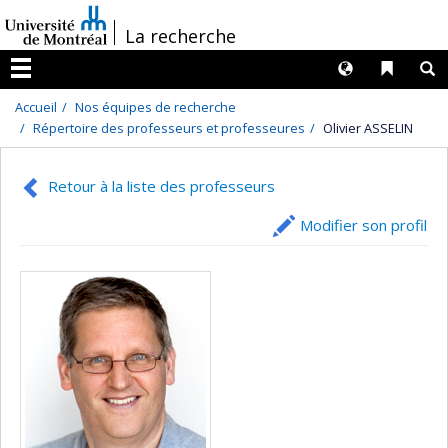
Passer
/
La recherche
au
contenu
Langues
Liens 
R
Menu
Accueil
Nos équipes de recherche
Répertoire des professeurs et professeures
Olivier ASSELIN
Retour à la liste des professeurs
Modifier son profil