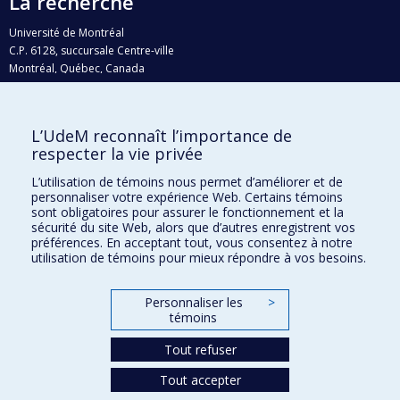
La recherche
Université de Montréal
C.P. 6128, succursale Centre-ville
Montréal, Québec, Canada
H3C 3J7
Courriel:
recherche@umontreal.ca
L’UdeM reconnaît l’importance de
Qui fait quoi?
respecter la vie privée
Nous trouver
L’utilisation de témoins nous permet d’améliorer et de
personnaliser votre expérience Web. Certains témoins
Plan du site
sont obligatoires pour assurer le fonctionnement et la
sécurité du site Web, alors que d’autres enregistrent vos
Accessibilité
préférences. En acceptant tout, vous consentez à notre
utilisation de témoins pour mieux répondre à vos besoins.
Personnaliser les
>
témoins
Tout refuser
Tout accepter