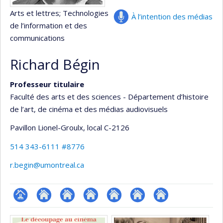
Arts et lettres
; Technologies
À l’intention des médias
de l’information et des
communications
Richard Bégin
Professeur titulaire
Faculté des arts et des sciences - Département d’histoire
de l’art, de cinéma et des médias audiovisuels
Pavillon Lionel-Groulx
, local C-2126
514 343-6111 #8776
r.begin@umontreal.ca
Page
Site
Autre
Autre
Autre
Autre
Autre
Médias
professionnelle
web
site
site
site
site
site