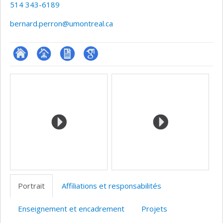
514 343-6189
bernard.perron@umontreal.ca
ResearchGate
Page
CV
Google
Médias
professionnelle
Scholar
(faculté,département,école)
Portrait
Affiliations et responsabilités
Enseignement et encadrement
Projets