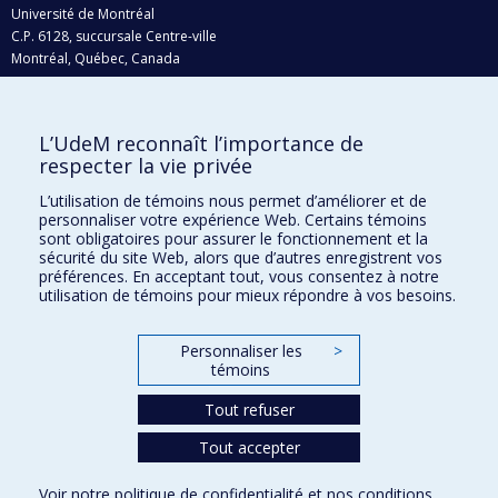
Université de Montréal
C.P. 6128, succursale Centre-ville
Montréal, Québec, Canada
H3C 3J7
Courriel:
recherche@umontreal.ca
L’UdeM reconnaît l’importance de
Qui fait quoi?
respecter la vie privée
Nous trouver
L’utilisation de témoins nous permet d’améliorer et de
personnaliser votre expérience Web. Certains témoins
Plan du site
sont obligatoires pour assurer le fonctionnement et la
sécurité du site Web, alors que d’autres enregistrent vos
Accessibilité
préférences. En acceptant tout, vous consentez à notre
utilisation de témoins pour mieux répondre à vos besoins.
Personnaliser les
>
témoins
Tout refuser
Tout accepter
Confidentialité
Voir notre
politique de confidentialité
et nos
conditions