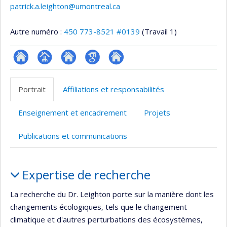
patrick.a.leighton@umontreal.ca
Autre numéro :
450 773-8521 #0139
(Travail 1)
ResearchGate
Page
Site
Google
Autre
professionnelle
web
Scholar
site
Portrait
Affiliations et responsabilités
(faculté,département,école)
de
web
l’unité
Enseignement et encadrement
Projets
de
recherche
Publications et communications
Portrait
Expertise de recherche
La recherche du Dr. Leighton porte sur la manière dont les
changements écologiques, tels que le changement
climatique et d'autres perturbations des écosystèmes,