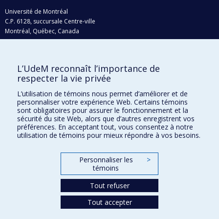
Université de Montréal
C.P. 6128, succursale Centre-ville
Montréal, Québec, Canada
H3C 3J7
Courriel:
recherche@umontreal.ca
L’UdeM reconnaît l’importance de
Qui fait quoi?
respecter la vie privée
Nous trouver
L’utilisation de témoins nous permet d’améliorer et de
personnaliser votre expérience Web. Certains témoins
Plan du site
sont obligatoires pour assurer le fonctionnement et la
sécurité du site Web, alors que d’autres enregistrent vos
Accessibilité
préférences. En acceptant tout, vous consentez à notre
utilisation de témoins pour mieux répondre à vos besoins.
Personnaliser les
>
témoins
Tout refuser
Tout accepter
Confidentialité