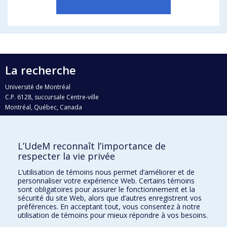
La recherche
Université de Montréal
C.P. 6128, succursale Centre-ville
Montréal, Québec, Canada
H3C 3J7
Courriel:
recherche@umontreal.ca
L’UdeM reconnaît l’importance de
Qui fait quoi?
respecter la vie privée
Nous trouver
L’utilisation de témoins nous permet d’améliorer et de
personnaliser votre expérience Web. Certains témoins
Plan du site
sont obligatoires pour assurer le fonctionnement et la
sécurité du site Web, alors que d’autres enregistrent vos
Accessibilité
préférences. En acceptant tout, vous consentez à notre
utilisation de témoins pour mieux répondre à vos besoins.