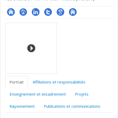
ResearchGate
Page
LinkedIn
Compte
Google
Autre
Médias
professionnelle
Twitter
Scholar
site
(faculté,département,école)
web
Portrait
Affiliations et responsabilités
Enseignement et encadrement
Projets
Rayonnement
Publications et communications