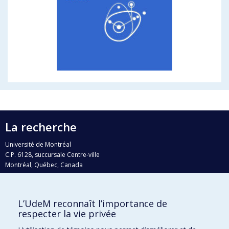
La recherche
Université de Montréal
C.P. 6128, succursale Centre-ville
Montréal, Québec, Canada
H3C 3J7
Courriel:
recherche@umontreal.ca
L’UdeM reconnaît l’importance de
Qui fait quoi?
respecter la vie privée
Nous trouver