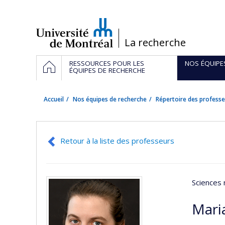
Passer
au
contenu
/
La recherche
Navigation
ACCUEIL
RESSOURCES POUR LES
NOS ÉQUIPE
principale
ÉQUIPES DE RECHERCHE
Accueil
Nos équipes de recherche
Répertoire des professe
Retour à la liste des professeurs
Sciences 
Mari