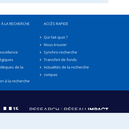
 À LA RECHERCHE
ACCÈS RAPIDE
Qui fait quoi ?
Nous trouver
'excellence
Synchro-recherche
tégiques
Transfert de fonds
litiques de la
Actualités de la recherche
compas
en à la recherche