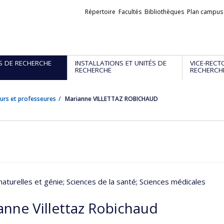
Liens
Répertoire
Facultés
Bibliothèques
Plan campus
externes
S DE RECHERCHE
INSTALLATIONS ET UNITÉS DE
VICE-RECT
RECHERCHE
RECHERCH
urs et professeures
Marianne VILLETTAZ ROBICHAUD
naturelles et génie
; Sciences de la santé
; Sciences médicales
anne Villettaz Robichaud