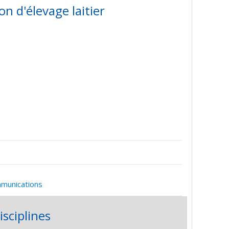
n d'élevage laitier
mmunications
isciplines