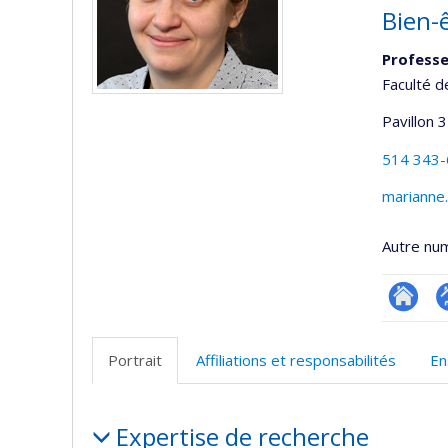
Bien-
Profess
Faculté d
Pavillon 
514 343
marianne.
Autre nu
Researc
P
p
Portrait
Affiliations et responsabilités
En
(
Portrait
Expertise de recherche