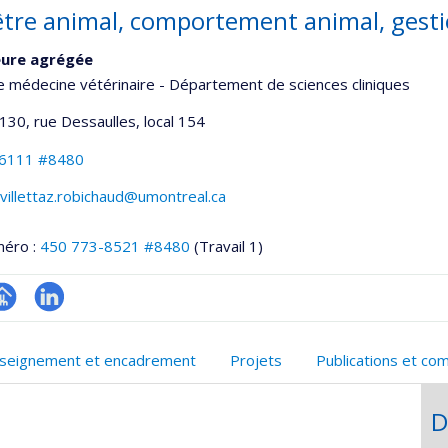
être animal, comportement animal, gestio
eure agrégée
e médecine vétérinaire - Département de sciences cliniques
3130, rue Dessaulles
, local 154
-6111 #8480
villettaz.robichaud@umontreal.ca
méro :
450 773-8521 #8480
(Travail 1)
hGate
age
LinkedIn
rofessionnelle
seignement et encadrement
Projets
Publications et co
faculté,département,école)
D