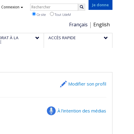
Rechercher
Je donne
Connexion
Rechercher
Ce site
Tout UdeM
Choix
Français
English
de
ORAT À LA
ACCÈS RAPIDE
la
E
langue
Modifier son profil
À l’intention des médias