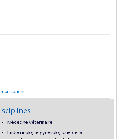
mmunications
isciplines
Médecine vétérinaire
Endocrinologie gynécologique de la