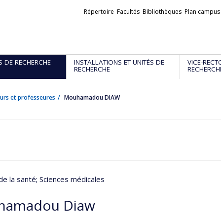
Liens
Répertoire
Facultés
Bibliothèques
Plan campus
externes
S DE RECHERCHE
INSTALLATIONS ET UNITÉS DE
VICE-RECT
RECHERCHE
RECHERCH
urs et professeures
Mouhamadou DIAW
de la santé
; Sciences médicales
hamadou Diaw