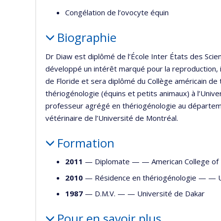
Congélation de l’ovocyte équin
Biographie
Dr Diaw est diplômé de l’École Inter États des Sci
développé un intérêt marqué pour la reproduction, i
de Floride et sera diplômé du Collège américain de t
thériogénologie (équins et petits animaux) à l’Univ
professeur agrégé en thériogénologie au départeme
vétérinaire de l’Université de Montréal.
Formation
2011
— Diplomate — —
American College of
2010
— Résidence en thériogénologie — —
1987
— D.M.V. — —
Université de Dakar
Pour en savoir plus…