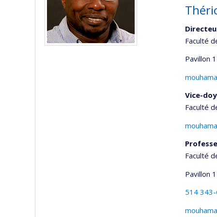
Théri
Directeu
Faculté d
Pavillon 
mouhamad
Vice-doy
Faculté d
mouhamad
Profess
Faculté d
Pavillon 
514 343
mouhamad