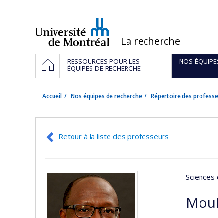
Passer
au
contenu
/
La recherche
Navigation
ACCUEIL
RESSOURCES POUR LES
NOS ÉQUIPE
principale
ÉQUIPES DE RECHERCHE
Accueil
Nos équipes de recherche
Répertoire des professe
Retour à la liste des professeurs
Sciences 
Mou