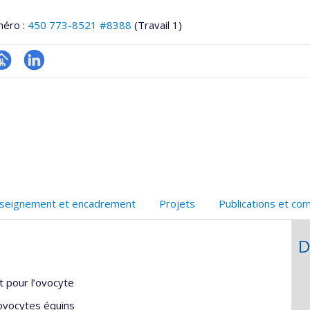
méro :
450 773-8521 #8388
(Travail 1)
hGate
age
LinkedIn
rofessionnelle
faculté,département,école)
seignement et encadrement
Projets
Publications et co
D
t pour l’ovocyte
 ovocytes équins