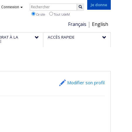
Rechercher
Je donne
Connexion
Rechercher
Ce site
Tout UdeM
Choix
Français
English
de
ORAT À LA
ACCÈS RAPIDE
la
E
langue
Modifier son profil