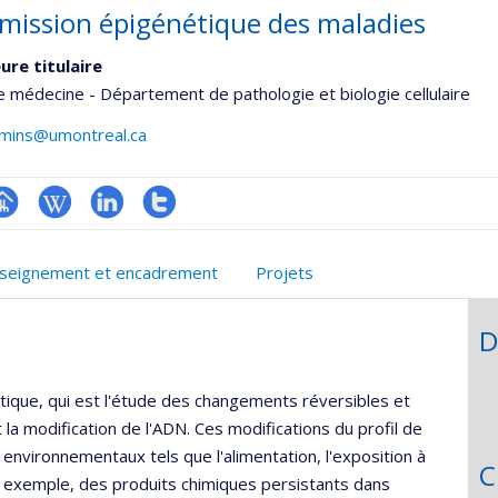
mission épigénétique des maladies
ure titulaire
e médecine - Département de pathologie et biologie cellulaire
mmins@umontreal.ca
hGate
age
Wiki
LinkedIn
Compte
rofessionnelle
Twitter
seignement et encadrement
Projets
faculté,département,école)
D
ique, qui est l'étude des changements réversibles et
 la modification de l'ADN. Ces modifications du profil de
environnementaux tels que l'alimentation, l'exposition à
C
 exemple, des produits chimiques persistants dans