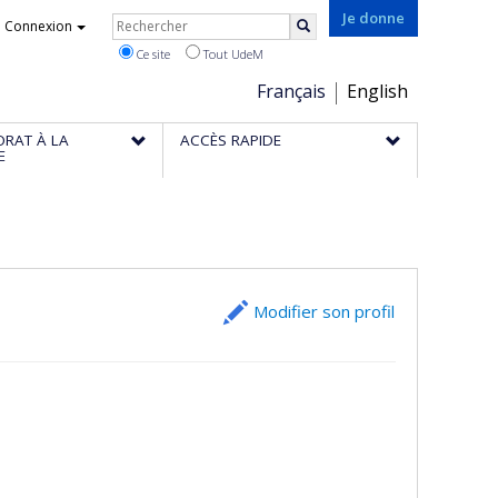
Rechercher
Je donne
Connexion
Rechercher
Ce site
Tout UdeM
Choix
Français
English
de
ORAT À LA
ACCÈS RAPIDE
la
E
langue
Modifier son profil