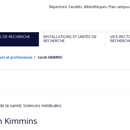
Liens
Répertoire
Facultés
Bibliothèques
Plan campus
externes
S DE RECHERCHE
INSTALLATIONS ET UNITÉS DE
VICE-RECT
RECHERCHE
RECHERCH
urs et professeures
Sarah KIMMINS
de la santé
; Sciences médicales
h Kimmins