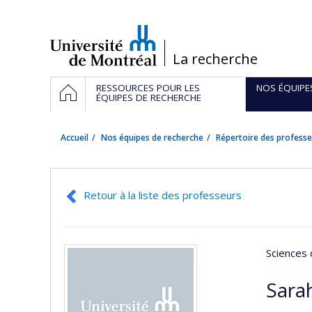
Passer
au
contenu
/
La recherche
Navigation
ACCUEIL
RESSOURCES POUR LES
NOS ÉQUIPE
principale
ÉQUIPES DE RECHERCHE
Accueil
Nos équipes de recherche
Répertoire des professe
Retour à la liste des professeurs
Sciences 
Sara