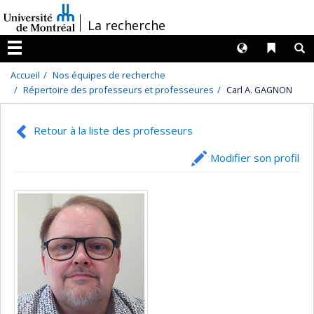
Passer
/
La recherche
au
contenu
Langues
Liens 
R
Menu
Accueil
Nos équipes de recherche
Répertoire des professeurs et professeures
Carl A. GAGNON
Retour à la liste des professeurs
Modifier son profil