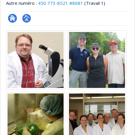
Autre numéro :
450 773-8521 #8681
(Travail 1)
ResearchGate
Page
Médias
professionnelle
(faculté,département,école)