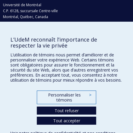
Université de Montréal
C.P. 6128, succursale Centre-ville
Montréal, Québec, Canada
H3C 3J7
Courriel:
recherche@umontreal.ca
L’UdeM reconnaît l’importance de
Qui fait quoi?
respecter la vie privée
Nous trouver
L’utilisation de témoins nous permet d’améliorer et de
personnaliser votre expérience Web. Certains témoins
Plan du site
sont obligatoires pour assurer le fonctionnement et la
sécurité du site Web, alors que d’autres enregistrent vos
Accessibilité
préférences. En acceptant tout, vous consentez à notre
utilisation de témoins pour mieux répondre à vos besoins.
Personnaliser les
>
témoins
Tout refuser
Tout accepter
Confidentialité