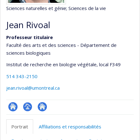
Sciences naturelles et génie
; Sciences de la vie
Jean Rivoal
Professeur titulaire
Faculté des arts et des sciences - Département de
sciences biologiques
Institut de recherche en biologie végétale
, local F349
514 343-2150
jean.rivoal@umontreal.ca
ResearchGate
Page
Site
professionnelle
web
Portrait
Affiliations et responsabilités
(faculté,département,école)
de
l’unité