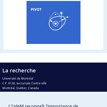
La recherche
Université de Montréal
C.P. 6128, succursale Centre-ville
Montréal, Québec, Canada
H3C 3J7
Courriel:
recherche@umontreal.ca
L’UdeM reconnaît l’importance de