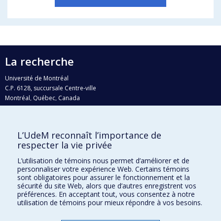
La recherche
Université de Montréal
C.P. 6128, succursale Centre-ville
Montréal, Québec, Canada
H3C 3J7
Courriel:
recherche@umontreal.ca
L’UdeM reconnaît l’importance de
respecter la vie privée
Qui fait quoi?
Nous trouver
L’utilisation de témoins nous permet d’améliorer et de
personnaliser votre expérience Web. Certains témoins
Plan du site
sont obligatoires pour assurer le fonctionnement et la
sécurité du site Web, alors que d’autres enregistrent vos
Accessibilité
préférences. En acceptant tout, vous consentez à notre
utilisation de témoins pour mieux répondre à vos besoins.