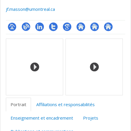
jf.masson@umontreal.ca
Page
Blogue
LinkedIn
Compte
Google
Autre
Autre
Autre
Médias
professionnelle
Twitter
Scholar
site
site
site
(faculté,département,école)
web
web
web
Portrait
Affiliations et responsabilités
Enseignement et encadrement
Projets