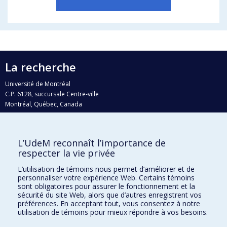
La recherche
Université de Montréal
C.P. 6128, succursale Centre-ville
Montréal, Québec, Canada
H3C 3J7
Courriel:
recherche@umontreal.ca
L’UdeM reconnaît l’importance de
Qui fait quoi?
respecter la vie privée
Nous trouver
L’utilisation de témoins nous permet d’améliorer et de
personnaliser votre expérience Web. Certains témoins
Plan du site
sont obligatoires pour assurer le fonctionnement et la
sécurité du site Web, alors que d’autres enregistrent vos
Accessibilité
préférences. En acceptant tout, vous consentez à notre
utilisation de témoins pour mieux répondre à vos besoins.