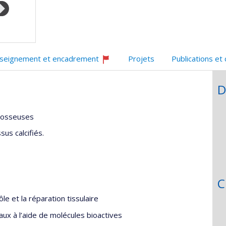
seignement et encadrement
Projets
Publications et
Ce
professeur
D
recrute
t osseuses
us calcifiés.
C
le et la réparation tissulaire
ux à l’aide de molécules bioactives