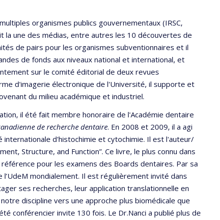
de multiples organismes publics gouvernementaux (IRSC,
t la une des médias, entre autres les 10 découvertes de
mités de pairs pour les organismes subventionnaires et il
andes de fonds aux niveaux national et international, et
ésentement sur le comité éditorial de deux revues
rme d'imagerie électronique de l'Université, il supporte et
ovenant du milieu académique et industriel.
mation, il été fait membre honoraire de l'Académie dentaire
 canadienne de recherche dentaire
. En 2008 et 2009, il a agi
nternationale d'histochimie et cytochimie. Il est l'auteur/
ment, Structure, and Function”. Ce livre, le plus connu dans
de référence pour les examens des Boards dentaires. Par sa
tre l’UdeM mondialement. Il est régulièrement invité dans
ager ses recherches, leur application translationnelle en
e notre discipline vers une approche plus biomédicale que
 été conférencier invite 130 fois. Le Dr.Nanci a publié plus de