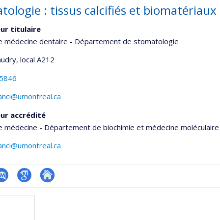
ologie : tissus calcifiés et biomatériaux
ur titulaire
de médecine dentaire - Département de stomatologie
udry
, local A212
-5846
anci@umontreal.ca
ur accrédité
e médecine - Département de biochimie et médecine moléculaire
anci@umontreal.ca
ubMed
Google
Autre
onnelle
Scholar
site
,département,école)
web