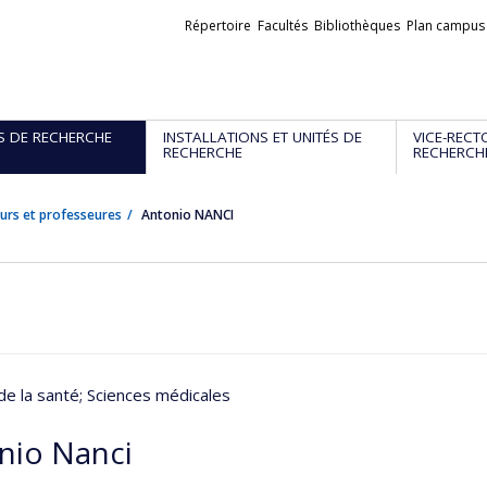
Liens
Répertoire
Facultés
Bibliothèques
Plan campus
externes
S DE RECHERCHE
INSTALLATIONS ET UNITÉS DE
VICE-RECT
RECHERCHE
RECHERCH
urs et professeures
Antonio NANCI
de la santé
; Sciences médicales
nio Nanci