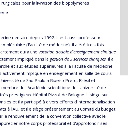
urgicales pour la livraison des biopolymères
ierie
decine dentaire depuis 1992. Il est aussi professeur
oléculaire (Faculté de médecine). Il a été trois fois
partement qui a une
vocation double d'enseignement clinique
rectement impliqué dans la
gestion de 3 services cliniques
. Il a
erche et aux études supérieures à la Faculté de médecine
urs activement impliqué en enseignement en salle de cours.
Université de Sao Paulo à Ribeiro Preto, Brésil et
st membre de l’Académie scientifique de l'Université de
u très prestigieux Hôpital Rizzoli de Bologne. Il siège sur
ales et il a participé à divers efforts d'internationalisation
ndats à l'AU, et il e siège présentement au Comité du budget.
our le renouvèlement de la convention collective avec le
pprécier notre corps professoral et d'approfondir ses