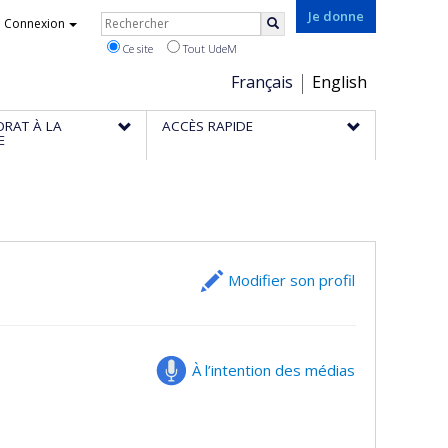
Rechercher
Je donne
Connexion
Rechercher
Ce site
Tout UdeM
Choix
Français
English
de
ORAT À LA
ACCÈS RAPIDE
la
E
langue
Modifier son profil
À l’intention des médias