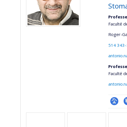
Stomat
Professe
Faculté 
Roger-Ga
514 343
antonio.n
Professe
Faculté d
antonio.n
Page
P
Médias
professi
(faculté