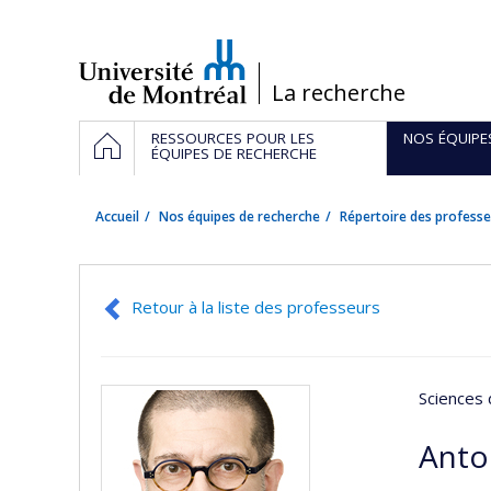
Passer
au
contenu
/
La recherche
Navigation
ACCUEIL
RESSOURCES POUR LES
NOS ÉQUIPE
principale
ÉQUIPES DE RECHERCHE
Accueil
Nos équipes de recherche
Répertoire des professe
Retour à la liste des professeurs
Sciences 
Anto