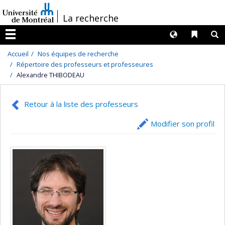
Passer
/
La recherche
au
contenu
Langues
Liens 
R
Menu
Accueil
Nos équipes de recherche
Répertoire des professeurs et professeures
Alexandre THIBODEAU
Retour à la liste des professeurs
Modifier son profil