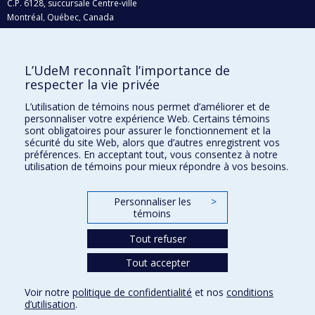
C.P. 6128, succursale Centre-ville
Montréal, Québec, Canada
H3C 3J7
Courriel:
recherche@umontreal.ca
L’UdeM reconnaît l’importance de
Qui fait quoi?
respecter la vie privée
Nous trouver
L’utilisation de témoins nous permet d’améliorer et de
personnaliser votre expérience Web. Certains témoins
Plan du site
sont obligatoires pour assurer le fonctionnement et la
sécurité du site Web, alors que d’autres enregistrent vos
Accessibilité
préférences. En acceptant tout, vous consentez à notre
utilisation de témoins pour mieux répondre à vos besoins.
Personnaliser les
>
témoins
Tout refuser
Tout accepter
Confidentialité
Voir notre
politique de confidentialité
et nos
conditions
Conditions d’utilisation
d’utilisation
.