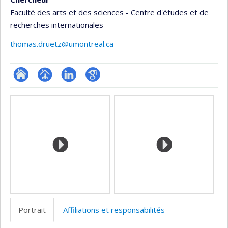
Faculté des arts et des sciences - Centre d'études et de
recherches internationales
thomas.druetz@umontreal.ca
ResearchGate
Page
LinkedIn
Google
Médias
professionnelle
Scholar
(faculté,département,école)
Portrait
Affiliations et responsabilités