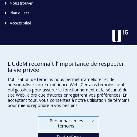
Nous trouver
Plan du site
Accessibilité
L’UdeM reconnaît l’importance de respecter
la vie privée
L’utilisation de témoins nous permet d’améliorer et de
Confidentialité
personnaliser votre expérience Web. Certains témoins sont
Conditions d’utilisation
obligatoires pour assurer le fonctionnement et la sécurité du
site Web, alors que d’autres enregistrent vos préférences. En
Paramètres des témoins
acceptant tout, vous consentez à notre utilisation de témoins
Université de
Montréal
pour mieux répondre à vos besoins.
Personnaliser les
>
témoins
Tout refuser