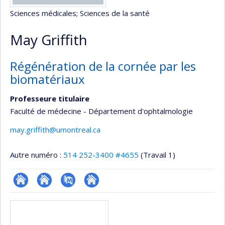
Sciences médicales
; Sciences de la santé
May Griffith
Régénération de la cornée par les
biomatériaux
Professeure titulaire
Faculté de médecine - Département d'ophtalmologie
may.griffith@umontreal.ca
Autre numéro :
514 252-3400 #4655
(Travail 1)
ResearchGate
Site
PubMed
Autre
Médias
web
site
de
web