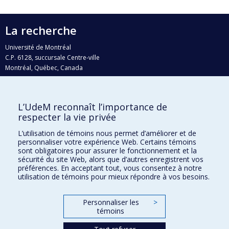
La recherche
Université de Montréal
C.P. 6128, succursale Centre-ville
Montréal, Québec, Canada
H3C 3J7
Courriel:
recherche@umontreal.ca
L’UdeM reconnaît l’importance de
Qui fait quoi?
respecter la vie privée
Nous trouver
L’utilisation de témoins nous permet d’améliorer et de
personnaliser votre expérience Web. Certains témoins
Plan du site
sont obligatoires pour assurer le fonctionnement et la
sécurité du site Web, alors que d’autres enregistrent vos
Accessibilité
préférences. En acceptant tout, vous consentez à notre
utilisation de témoins pour mieux répondre à vos besoins.
Personnaliser les
>
témoins