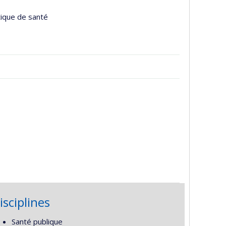
tique de santé
isciplines
Santé publique