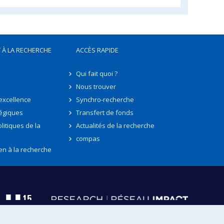
 À LA RECHERCHE
ACCÈS RAPIDE
Qui fait quoi ?
Nous trouver
'excellence
Synchro-recherche
tégiques
Transfert de fonds
litiques de la
Actualités de la recherche
compas
en à la recherche