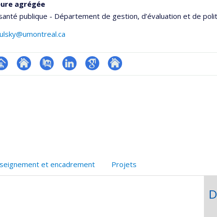
eure agrégée
santé publique - Département de gestion, d’évaluation et de poli
ulsky@umontreal.ca
hGate
age
Site
PubMed
LinkedIn
Google
Autre
rofessionnelle
web
Scholar
site
faculté,département,école)
de
web
l’unité
de
recherche
seignement et encadrement
Projets
D