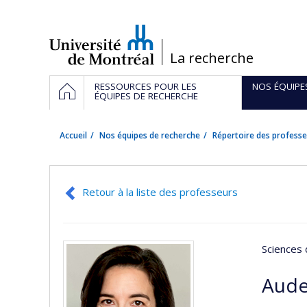
Passer
au
contenu
/
La recherche
Navigation
ACCUEIL
RESSOURCES POUR LES
NOS ÉQUIPE
principale
ÉQUIPES DE RECHERCHE
Accueil
Nos équipes de recherche
Répertoire des professe
Retour à la liste des professeurs
Sciences 
Aude