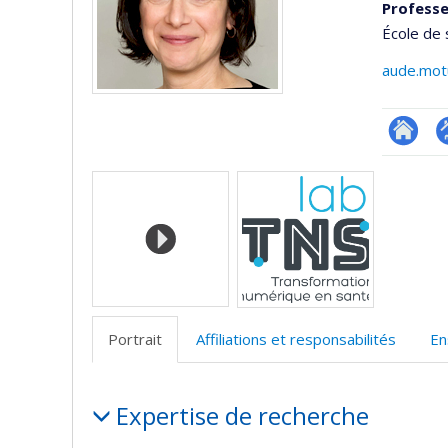
Profess
École de 
aude.mot
Researc
P
Médias
p
(
Portrait
Affiliations et responsabilités
En
Portrait
Expertise de recherche