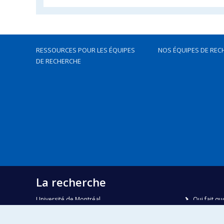
RESSOURCES POUR LES ÉQUIPES
NOS ÉQUIPES DE REC
DE RECHERCHE
La recherche
Université de Montréal
Qui fait qu
C.P. 6128, succursale Centre-ville
Nous trou
Montréal, Québec, Canada