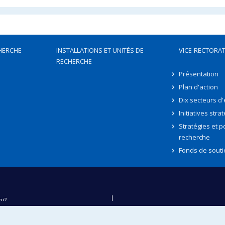
HERCHE
INSTALLATIONS ET UNITÉS DE
VICE-RECTORAT
RECHERCHE
Présentation
Plan d'action
Dix secteurs d
Initiatives stra
Stratégies et po
recherche
Fonds de souti
oi?
ver