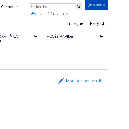
Rechercher
Je donne
Connexion
Rechercher
Ce site
Tout UdeM
Choix
Français
English
de
ORAT À LA
ACCÈS RAPIDE
la
E
langue
Modifier son profil