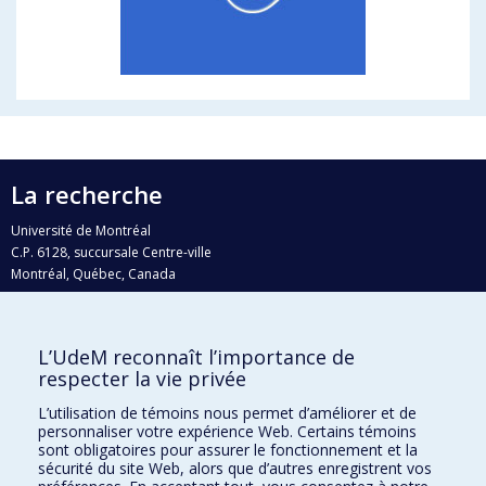
La recherche
Université de Montréal
C.P. 6128, succursale Centre-ville
Montréal, Québec, Canada
H3C 3J7
Courriel:
recherche@umontreal.ca
L’UdeM reconnaît l’importance de
Qui fait quoi?
respecter la vie privée
Nous trouver
L’utilisation de témoins nous permet d’améliorer et de
personnaliser votre expérience Web. Certains témoins
Plan du site
sont obligatoires pour assurer le fonctionnement et la
sécurité du site Web, alors que d’autres enregistrent vos
Accessibilité