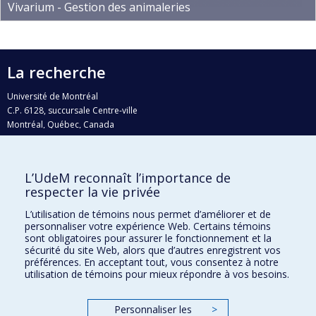
Vivarium - Gestion des animaleries
La recherche
Université de Montréal
C.P. 6128, succursale Centre-ville
Montréal, Québec, Canada
H3C 3J7
Courriel:
recherche@umontreal.ca
L’UdeM reconnaît l’importance de
respecter la vie privée
Qui fait quoi?
Nous trouver
L’utilisation de témoins nous permet d’améliorer et de
personnaliser votre expérience Web. Certains témoins
Plan du site
sont obligatoires pour assurer le fonctionnement et la
sécurité du site Web, alors que d’autres enregistrent vos
Accessibilité
préférences. En acceptant tout, vous consentez à notre
utilisation de témoins pour mieux répondre à vos besoins.
Personnaliser les
>