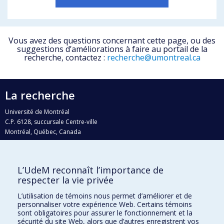
Vous avez des questions concernant cette page, ou des
suggestions d’améliorations à faire au portail de la
recherche, contactez :
recherche@umontreal.ca
La recherche
Université de Montréal
C.P. 6128, succursale Centre-ville
Montréal, Québec, Canada
H3C 3J7
Courriel:
recherche@umontreal.ca
L’UdeM reconnaît l’importance de
Qui fait quoi?
respecter la vie privée
Nous trouver
L’utilisation de témoins nous permet d’améliorer et de
personnaliser votre expérience Web. Certains témoins
Plan du site
sont obligatoires pour assurer le fonctionnement et la
sécurité du site Web, alors que d’autres enregistrent vos