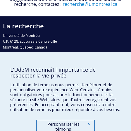
recherche, contactez :
recherche@umontreal.ca
La recherche
Université de Montréal
C.P. 6128, succursale Centre-ville
Montréal, Québec, Canada
H3C 3J7
Courriel:
recherche@umontreal.ca
L’UdeM reconnaît l’importance de
Qui fait quoi?
respecter la vie privée
Nous trouver
L’utilisation de témoins nous permet d’améliorer et de
personnaliser votre expérience Web. Certains témoins
Plan du site
sont obligatoires pour assurer le fonctionnement et la
sécurité du site Web, alors que d’autres enregistrent vos
Accessibilité
préférences. En acceptant tout, vous consentez à notre
utilisation de témoins pour mieux répondre à vos besoins.
Personnaliser les
>
témoins