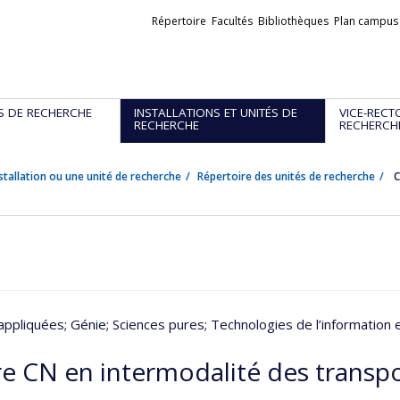
Liens
Répertoire
Facultés
Bibliothèques
Plan campus
externes
S DE RECHERCHE
INSTALLATIONS ET UNITÉS DE
VICE-RECT
RECHERCHE
RECHERCH
stallation ou une unité de recherche
Répertoire des unités de recherche
C
appliquées
; Génie
; Sciences pures
; Technologies de l’information
re CN en intermodalité des transp