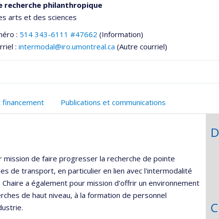
e recherche philanthropique
es arts et des sciences
méro :
514 343-6111 #47662
(Information)
riel :
intermodal@iro.umontreal.ca
(Autre courriel)
t financement
Publications et communications
D
he
r mission de faire progresser la recherche de pointe
s de transport, en particulier en lien avec l'intermodalité
La Chaire a également pour mission d'offrir un environnement
herches de haut niveau, à la formation de personnel
C
dustrie.