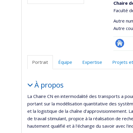
Chaire d
Faculté d
Autre nu
Autre cour
Site
Web
Portrait
Équipe
Expertise
Projets e
de
l’unité
Portrait
de
À propos
recherc
La Chaire CN en intermodalité des transports a pou
portant sur la modélisation quantitative des système
et la logistique de la chaîne d'approvisionnement. 
de travail stimulant, propice à la réalisation de rec
hautement qualifié et à l'échange du savoir avec l'in