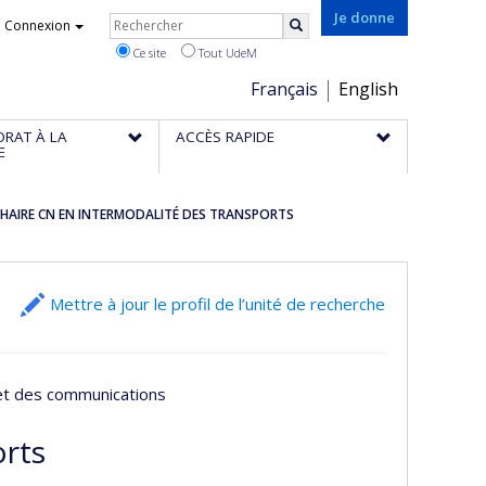
Rechercher
Je donne
Connexion
Rechercher
Ce site
Tout UdeM
Choix
Français
English
de
ORAT À LA
ACCÈS RAPIDE
la
E
langue
HAIRE CN EN INTERMODALITÉ DES TRANSPORTS
Mettre à jour le profil de l’unité de recherche
 et des communications
orts